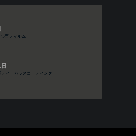
日
ア5面フィルム
1日
ルムボディーガラスコーティング