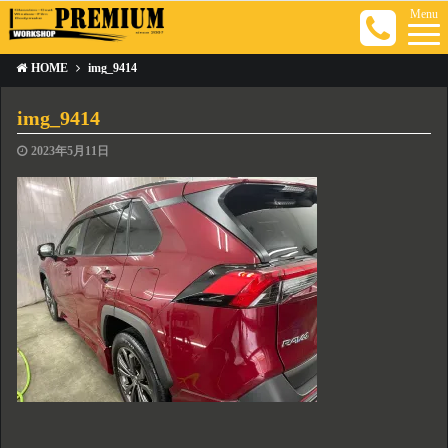
Menu
HOME
img_9414
img_9414
2023年5月11日