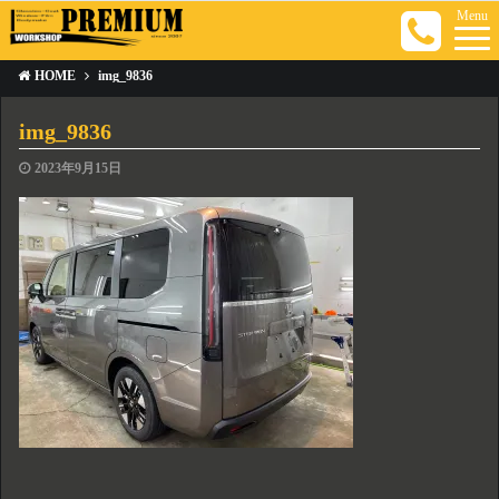
Menu
HOME
img_9836
img_9836
2023年9月15日